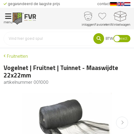
gegarandeerd de laagste prijs
contact
menu
inloggen
Favorieten
Winkelwagen
BTW
excl.
Fruitnetten
Vogelnet | Fruitnet | Tuinnet - Maaswijdte
22x22mm
artikelnummer
001000