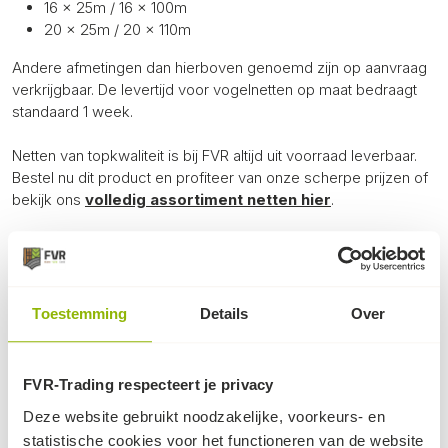
16 x 25m / 16 x 100m
20 x 25m / 20 x 110m
Andere afmetingen dan hierboven genoemd zijn op aanvraag
verkrijgbaar. De levertijd voor vogelnetten op maat bedraagt
standaard 1 week.
Netten van topkwaliteit is bij FVR altijd uit voorraad leverbaar.
Bestel nu dit product en profiteer van onze scherpe prijzen of
bekijk ons
volledig assortiment netten hier
.
Specificaties
Lengte:
5, 8, 10, 15, 20, 25, 35, 50, 110m
Breedte:
4, 6, 8, 10, 12, 14, 16, 20m
Toestemming
Details
Over
Gewicht:
30 gr/m²
Maaswijdte:
22x22mm
Kleur:
Zwart
FVR-Trading respecteert je privacy
Materiaal:
PE
Deze website gebruikt noodzakelijke, voorkeurs- en
statistische cookies voor het functioneren van de website