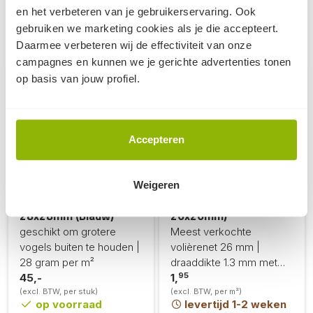
en het verbeteren van je gebruikerservaring. Ook
gebruiken we marketing cookies als je die accepteert.
Dit kan ook nog knap handig zijn...
Daarmee verbeteren wij de effectiviteit van onze
campagnes en kunnen we je gerichte advertenties tonen
op basis van jouw profiel.
Accepteren
Vogelnet | Fruitnet |
PE Volièrenet + rand
Weigeren
Tuinnet - Maaswijdte
(Maaswijdte
28x28mm (Blauw)
26x26mm)
geschikt om grotere
Meest verkochte
vogels buiten te houden |
volièrenet 26 mm |
28 gram per m²
draaddikte 1.3 mm met
95
45,-
rand
1,
(excl. BTW, per stuk)
(excl. BTW, per m²)
op voorraad
levertijd 1-2 weken