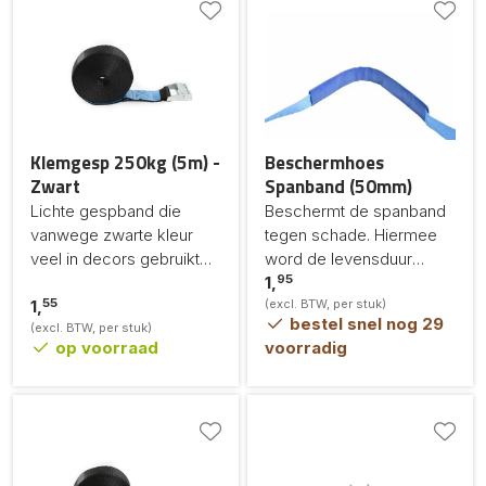
Klemgesp 250kg (5m) -
Beschermhoes
Zwart
Spanband (50mm)
Lichte gespband die
Beschermt de spanband
vanwege zwarte kleur
tegen schade. Hiermee
veel in decors gebruikt
word de levensduur
95
wordt.
verhoogt.
1,
55
1,
(excl. BTW, per stuk)
bestel snel nog 29
(excl. BTW, per stuk)
op voorraad
voorradig