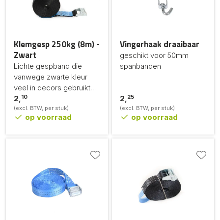
Klemgesp 250kg (8m) -
Vingerhaak draaibaar
Zwart
geschikt voor 50mm
Lichte gespband die
spanbanden
vanwege zwarte kleur
veel in decors gebruikt
10
25
wordt
2,
2,
(excl. BTW, per stuk)
(excl. BTW, per stuk)
op voorraad
op voorraad