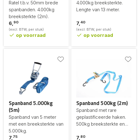
Ratel t.b.v. 50mm brede
4.000kg breeksterkte.
spanbanden. 4.000kg
Lengte van 13 meter.
breeksterkte (2m).
90
40
6,
7,
(excl. BTW, per stuk)
(excl. BTW, per stuk)
op voorraad
op voorraad
Spanband 5.000kg
Spanband 500kg (2m)
(5m)
Spanband met rare
Spanband van 5 meter
geplastificeerde haken.
met een breeksterkte van
500kg breeksterkte en
5.000kg.
2m lang
75
80
7,
7,