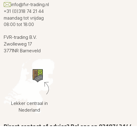
info@fvr-trading.nl
+31 (0)318 74 21 44
maandag tot vrijdag
08:00 tot 18:00
FVR-trading B.V.
Zwolleweg 17
3771NR Barneveld
Lekker centraal in
Nederland
Direct contact of advies? Bel ons op
0318742144
van maandag t/m vrijdag van 08:00 tot 18:00