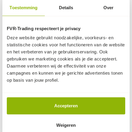
Toestemming
Details
Over
FVR-Trading respecteert je privacy
Spanband 2.000kg
Spanband 3.000kg
(4m) | Euroclips
(6m)
Deze website gebruikt noodzakelijke, voorkeurs- en
4 meter met een
Spanband van 6 meter
statistische cookies voor het functioneren van de website
breeksterkte van
met een breeksterkte van
en het verbeteren van je gebruikerservaring. Ook
2.000kg. Met een
3.000kg.
gebruiken we marketing cookies als je die accepteert.
30
45
euroclip.
6,
6,
Daarmee verbeteren wij de effectiviteit van onze
(excl. BTW, per stuk)
(excl. BTW, per stuk)
campagnes en kunnen we je gerichte advertenties tonen
op voorraad
op voorraad
op basis van jouw profiel.
Accepteren
Weigeren