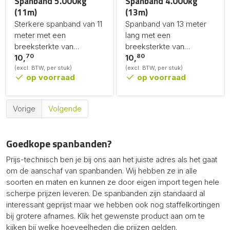
Spanband 5.000kg
Spanband 4.000kg
(11m)
(13m)
Sterkere spanband van 11
Spanband van 13 meter
meter met een
lang met een
breeksterkte van
breeksterkte van
70
80
5.000kg.
10,
4.000kg.
10,
(excl. BTW, per stuk)
(excl. BTW, per stuk)
op voorraad
op voorraad
Vorige
Volgende
Goedkope spanbanden?
Prijs-technisch ben je bij ons aan het juiste adres als het gaat
om de aanschaf van
spanbanden
. Wij hebben ze in alle
soorten en maten en kunnen ze door eigen import tegen hele
scherpe prijzen leveren. De spanbanden zijn standaard al
interessant geprijst maar we hebben ook nog staffelkortingen
bij grotere afnames. Klik het gewenste product aan om te
kijken bij welke hoeveelheden die prijzen gelden.