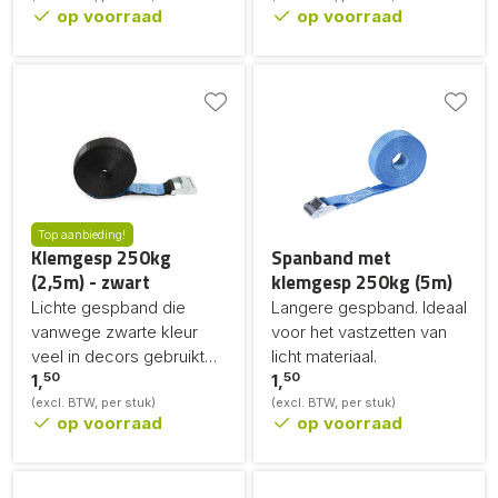
op voorraad
op voorraad
Top aanbieding!
Klemgesp 250kg
Spanband met
(2,5m) - zwart
klemgesp 250kg (5m)
Lichte gespband die
Langere gespband. Ideaal
vanwege zwarte kleur
voor het vastzetten van
veel in decors gebruikt
licht materiaal.
50
50
wordt.
1,
1,
(excl. BTW, per stuk)
(excl. BTW, per stuk)
op voorraad
op voorraad