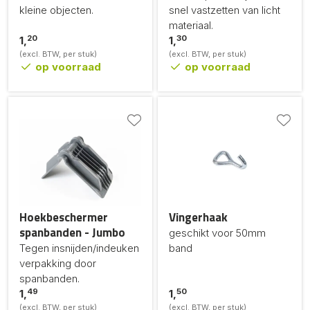
kleine objecten.
snel vastzetten van licht
materiaal.
20
30
1,
1,
(excl. BTW, per stuk)
(excl. BTW, per stuk)
op voorraad
op voorraad
Hoekbeschermer
Vingerhaak
spanbanden - Jumbo
geschikt voor 50mm
Tegen insnijden/indeuken
band
verpakking door
spanbanden.
49
50
1,
1,
(excl. BTW, per stuk)
(excl. BTW, per stuk)