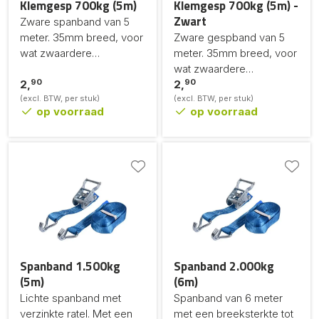
Klemgesp 700kg (5m)
Klemgesp 700kg (5m) -
Zwart
Zware spanband van 5
meter. 35mm breed, voor
Zware gespband van 5
wat zwaardere
meter. 35mm breed, voor
materialen.
wat zwaardere
90
90
2,
materialen.
2,
(excl. BTW, per stuk)
(excl. BTW, per stuk)
op voorraad
op voorraad
Spanband 1.500kg
Spanband 2.000kg
(5m)
(6m)
Lichte spanband met
Spanband van 6 meter
verzinkte ratel. Met een
met een breeksterkte tot