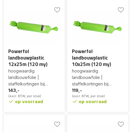
Powerfol
Powerfol
landbouwplastic
landbouwplastic
12x25m (120 my)
10x25m (120 my)
hoogwaardig
hoogwaardig
landbouwfolie |
landbouwfolie |
staffelkortingen bij
staffelkortingen bij
grotere afname
143,-
grotere afname
119,-
(excl. BTW, per stuk)
(excl. BTW, per stuk)
op voorraad
op voorraad