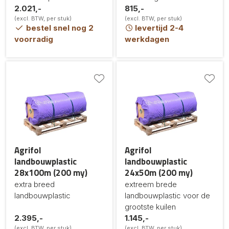
2.021,-
815,-
(excl. BTW, per stuk)
(excl. BTW, per stuk)
bestel snel nog 2
levertijd 2-4
voorradig
werkdagen
Agrifol
Agrifol
landbouwplastic
landbouwplastic
28x100m (200 my)
24x50m (200 my)
extra breed
extreem brede
landbouwplastic
landbouwplastic voor de
grootste kuilen
2.395,-
1.145,-
(excl. BTW, per stuk)
(excl. BTW, per stuk)