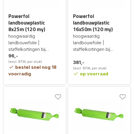
Powerfol
Powerfol
landbouwplastic
landbouwplastic
8x25m (120 my)
16x50m (120 my)
hoogwaardig
hoogwaardig
landbouwfolie |
landbouwfolie |
staffelkortingen bij
staffelkortingen bij
grotere afname
96,-
grotere afname
(excl. BTW, per stuk)
381,-
bestel snel nog 18
(excl. BTW, per stuk)
voorradig
op voorraad