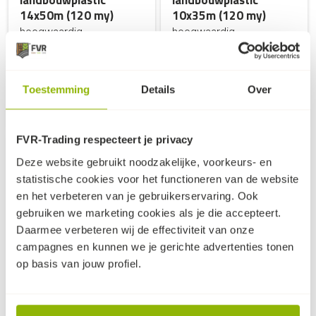
14x50m (120 my)
10x35m (120 my)
hoogwaardig
hoogwaardig
landbouwfolie |
landbouwfolie |
staffelkortingen bij
staffelkortingen bij
grotere afname
333,-
grotere afname
167,-
Toestemming
Details
Over
(excl. BTW, per stuk)
(excl. BTW, per stuk)
op voorraad
op voorraad
FVR-Trading respecteert je privacy
Deze website gebruikt noodzakelijke, voorkeurs- en
statistische cookies voor het functioneren van de website
en het verbeteren van je gebruikerservaring. Ook
gebruiken we marketing cookies als je die accepteert.
Daarmee verbeteren wij de effectiviteit van onze
campagnes en kunnen we je gerichte advertenties tonen
Powerfol
Powerfol
op basis van jouw profiel.
landbouwplastic
landbouwplastic
14x35m (120 my)
12x35m (120 my)
hoogwaardig
hoogwaardig