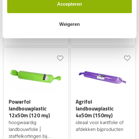
landbouwfolie |
landbouwfolie |
Accepteren
staffelkortingen bij
staffelkortingen bij
grotere afname
234,-
grotere afname
(excl. BTW, per stuk)
200,-
Weigeren
bestel snel nog 11
(excl. BTW, per stuk)
voorradig
op voorraad
Powerfol
Agrifol
landbouwplastic
landbouwplastic
12x50m (120 my)
4x50m (150my)
hoogwaardig
ideaal voor kantfolie of
landbouwfolie |
afdekken bijproducten
staffelkortingen bij