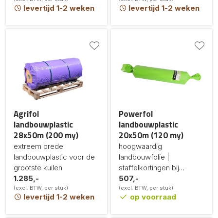
levertijd 1-2 weken
levertijd 1-2 weken
Agrifol
Powerfol
landbouwplastic
landbouwplastic
28x50m (200 my)
20x50m (120 my)
extreem brede
hoogwaardig
landbouwplastic voor de
landbouwfolie |
grootste kuilen
staffelkortingen bij
1.285,-
grotere afname
507,-
(excl. BTW, per stuk)
(excl. BTW, per stuk)
levertijd 1-2 weken
op voorraad