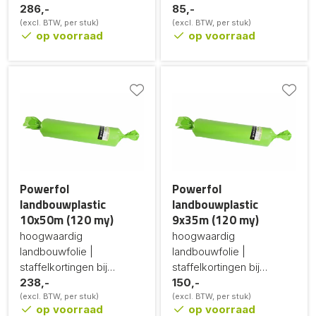
grotere afname
286,-
85,-
(excl. BTW, per stuk)
(excl. BTW, per stuk)
op voorraad
op voorraad
Powerfol
Powerfol
landbouwplastic
landbouwplastic
10x50m (120 my)
9x35m (120 my)
hoogwaardig
hoogwaardig
landbouwfolie |
landbouwfolie |
staffelkortingen bij
staffelkortingen bij
grotere afname
238,-
grotere afname
150,-
(excl. BTW, per stuk)
(excl. BTW, per stuk)
op voorraad
op voorraad