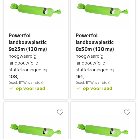
Powerfol
Powerfol
landbouwplastic
landbouwplastic
9x25m (120 my)
8x50m (120 my)
hoogwaardig
hoogwaardig
landbouwfolie |
landbouwfolie |
staffelkortingen bij
staffelkortingen bij
grotere afname
108,-
grotere afname
191,-
(excl. BTW, per stuk)
(excl. BTW, per stuk)
op voorraad
op voorraad