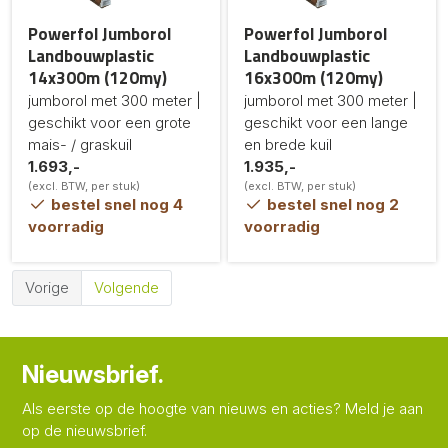
Powerfol Jumborol
Powerfol Jumborol
Landbouwplastic
Landbouwplastic
14x300m (120my)
16x300m (120my)
jumborol met 300 meter |
jumborol met 300 meter |
geschikt voor een grote
geschikt voor een lange
mais- / graskuil
en brede kuil
1.693,-
1.935,-
(excl. BTW, per stuk)
(excl. BTW, per stuk)
bestel snel nog 4
bestel snel nog 2
voorradig
voorradig
Vorige
Volgende
Nieuwsbrief.
Als eerste op de hoogte van nieuws en acties? Meld je aan
op de nieuwsbrief.