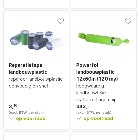
Reparatietape
Powerfol
landbouwplastic
landbouwplastic
12x60m (120 my)
repareer landbouwplastic
eenvoudig en snel
hoogwaardig
landbouwfolie |
staffelkortingen bij
10
3,
grotere afname
343,-
(excl. BTW, per stuk)
(excl. BTW, per stuk)
op voorraad
op voorraad