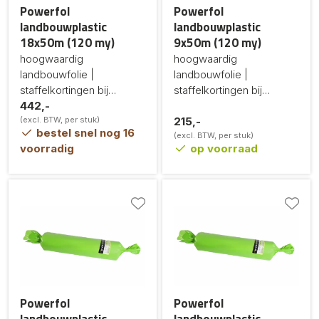
Powerfol
Powerfol
landbouwplastic
landbouwplastic
18x50m (120 my)
9x50m (120 my)
hoogwaardig
hoogwaardig
landbouwfolie |
landbouwfolie |
staffelkortingen bij
staffelkortingen bij
grotere afname
442,-
grotere afname
(excl. BTW, per stuk)
215,-
bestel snel nog 16
(excl. BTW, per stuk)
voorradig
op voorraad
Powerfol
Powerfol
landbouwplastic
landbouwplastic