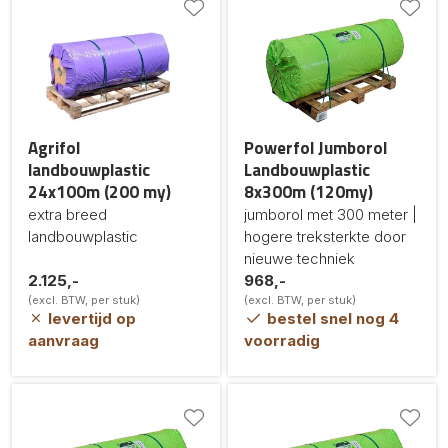
Agrifol
Powerfol Jumborol
landbouwplastic
Landbouwplastic
24x100m (200 my)
8x300m (120my)
extra breed
jumborol met 300 meter |
landbouwplastic
hogere treksterkte door
nieuwe techniek
2.125,-
968,-
(excl. BTW, per stuk)
(excl. BTW, per stuk)
levertijd op
bestel snel nog 4
aanvraag
voorradig