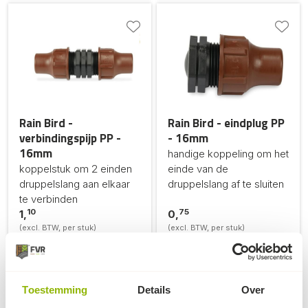
Rain Bird -
Rain Bird - eindplug PP
verbindingspijp PP -
- 16mm
16mm
handige koppeling om het
koppelstuk om 2 einden
einde van de
druppelslang aan elkaar
druppelslang af te sluiten
te verbinden
10
75
1,
0,
(excl. BTW, per stuk)
(excl. BTW, per stuk)
op voorraad
op voorraad
Toestemming
Details
Over