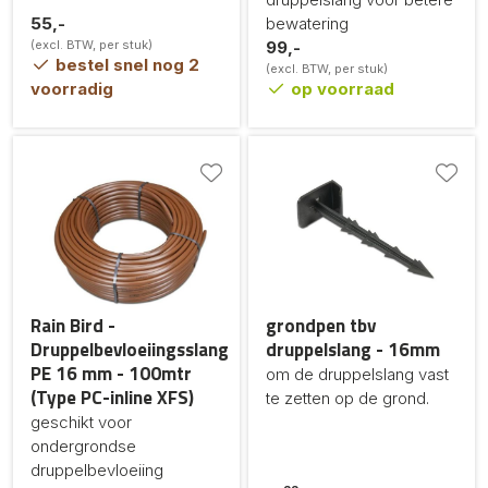
55,-
bewatering
(excl. BTW, per stuk)
99,-
bestel snel nog 2
(excl. BTW, per stuk)
voorradig
op voorraad
Rain Bird -
grondpen tbv
Druppelbevloeiingsslang
druppelslang - 16mm
PE 16 mm - 100mtr
om de druppelslang vast
(Type PC-inline XFS)
te zetten op de grond.
geschikt voor
ondergrondse
druppelbevloeiing