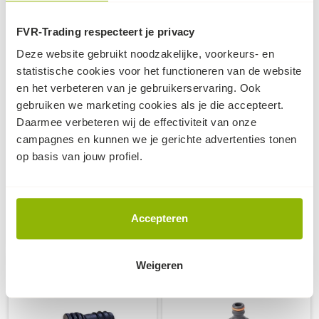
FVR-Trading respecteert je privacy
Deze website gebruikt noodzakelijke, voorkeurs- en
statistische cookies voor het functioneren van de website
Rain Bird -
Rain Bird - T-stuk PP -
en het verbeteren van je gebruikerservaring. Ook
overgangsstuk PP -
16mm
gebruiken we marketing cookies als je die accepteert.
16mm - 3/4"
knelkoppeling om 3
Daarmee verbeteren wij de effectiviteit van onze
buitendraad
stukken druppelbuis te
campagnes en kunnen we je gerichte advertenties tonen
handige koppeling om
verbinden
op basis van jouw profiel.
van druppelslang naar
bijv. tyleen te gaan
10
10
1,
2,
(excl. BTW, per stuk)
(excl. BTW, per stuk)
Accepteren
op voorraad
op voorraad
Weigeren