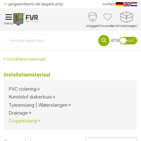
gegarandeerd de laagste prijs
contact
menu
inloggen
Favorieten
Winkelwagen
BTW
excl.
Installatiemateriaal
Installatiemateriaal
PVC riolering
Kunststof duikerbuis
Tyleenslang | Waterslangen
Drainage
Druppelslang