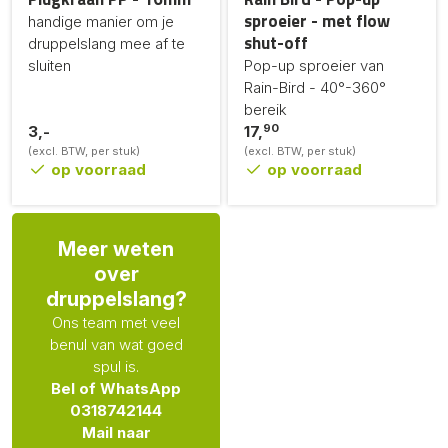
sproeier - met flow
handige manier om je
shut-off
druppelslang mee af te
sluiten
Pop-up sproeier van
Rain-Bird - 40°-360°
bereik
90
3,-
17,
(excl. BTW, per stuk)
(excl. BTW, per stuk)
op voorraad
op voorraad
Meer weten
over
druppelslang?
Ons team met veel
benul van wat goed
spul is.
Bel of WhatsApp
0318742144
Mail naar