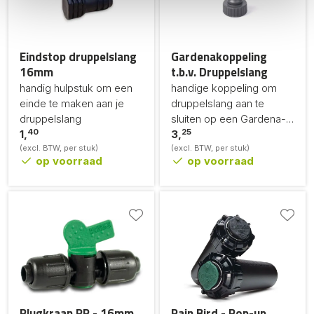
Eindstop druppelslang
Gardenakoppeling
16mm
t.b.v. Druppelslang
handig hulpstuk om een
handige koppeling om
einde te maken aan je
druppelslang aan te
druppelslang
sluiten op een Gardena-
40
25
1,
slang
3,
(excl. BTW, per stuk)
(excl. BTW, per stuk)
op voorraad
op voorraad
Plugkraan PP - 16mm
Rain Bird - Pop-up