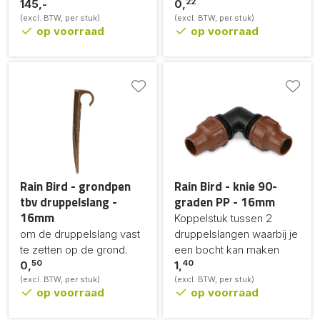
22
145,-
0,
(excl. BTW, per stuk)
(excl. BTW, per stuk)
op voorraad
op voorraad
Rain Bird - grondpen
Rain Bird - knie 90-
tbv druppelslang -
graden PP - 16mm
16mm
Koppelstuk tussen 2
om de druppelslang vast
druppelslangen waarbij je
te zetten op de grond.
een bocht kan maken
50
40
0,
1,
(excl. BTW, per stuk)
(excl. BTW, per stuk)
op voorraad
op voorraad