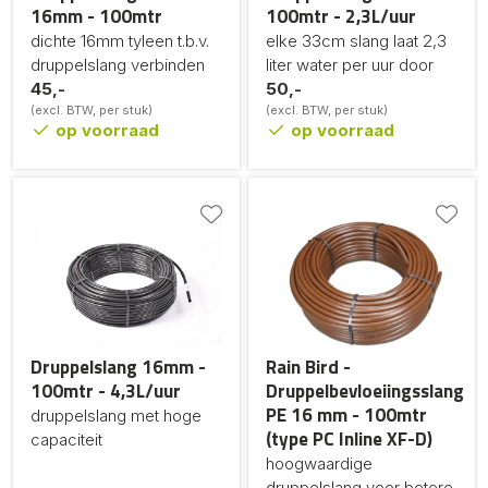
16mm - 100mtr
100mtr - 2,3L/uur
dichte 16mm tyleen t.b.v.
elke 33cm slang laat 2,3
druppelslang verbinden
liter water per uur door
45,-
50,-
(excl. BTW, per stuk)
(excl. BTW, per stuk)
op voorraad
op voorraad
Druppelslang 16mm -
Rain Bird -
100mtr - 4,3L/uur
Druppelbevloeiingsslang
PE 16 mm - 100mtr
druppelslang met hoge
(type PC Inline XF-D)
capaciteit
hoogwaardige
druppelslang voor betere