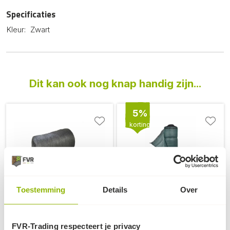
Specificaties
Kleur:
Zwart
Dit kan ook nog knap handig zijn...
5%
korting
Beste koop!
Toestemming
Details
Over
Vogelnet | Fruitnet |
Windbreekgaas (1 tot
Tuinnet - Maaswijdte
3m breed)
22x22mm
zware kwaliteit. ca. 160
FVR-Trading respecteert je privacy
Verschillende afmetingen
gram | met ingeweven