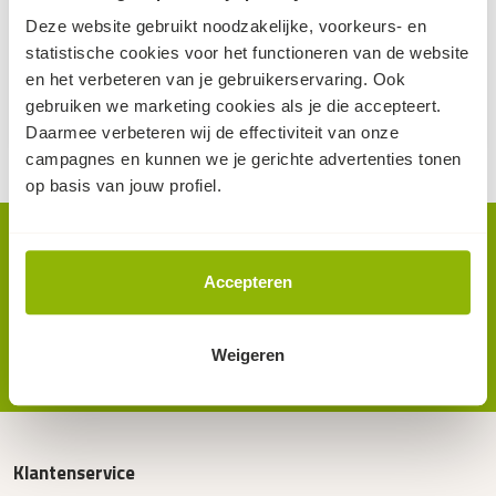
| relatief zware 30
knoopsgaten (elke 5cm)
Deze website gebruikt noodzakelijke, voorkeurs- en
gr.kwaliteit
statistische cookies voor het functioneren van de website
65
10,-
87,-
82,
en het verbeteren van je gebruikerservaring. Ook
(excl. BTW, per stuk)
(excl. BTW, per stuk)
gebruiken we marketing cookies als je die accepteert.
op voorraad
op voorraad
Daarmee verbeteren wij de effectiviteit van onze
campagnes en kunnen we je gerichte advertenties tonen
op basis van jouw profiel.
Nieuwsbrief.
Als eerste op de hoogte van nieuws en acties? Meld je aan
Accepteren
op de nieuwsbrief.
aanmelden
Weigeren
Klantenservice