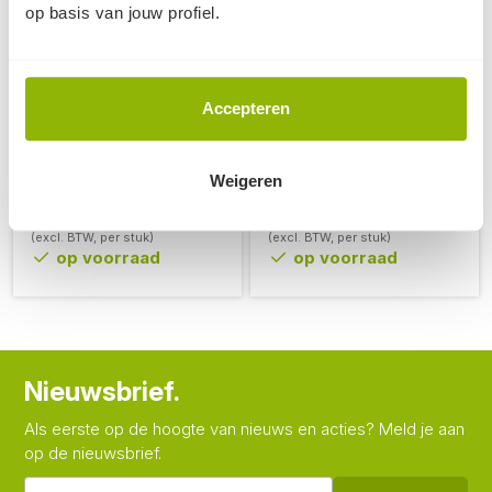
op basis van jouw profiel.
Accepteren
Sleephaak rijplaten - XL
Stalen koppelstuk t.b.v.
kunststof rijplaten
ideaal voor het
verslepen/verplaatsen
Universeel koppelstuk
Weigeren
van kunststof rijplaten
voor ALLE rijplaten
90
95
19,
5,
(excl. BTW, per stuk)
(excl. BTW, per stuk)
op voorraad
op voorraad
Nieuwsbrief.
Als eerste op de hoogte van nieuws en acties? Meld je aan
op de nieuwsbrief.