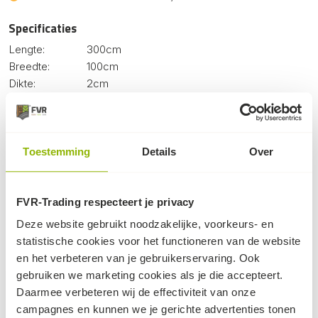
Specificaties
Lengte:
300cm
Breedte:
100cm
Dikte:
2cm
Gewicht:
60kg
Profiel:
Traanplaat, beide zijden
Handvaten:
4 stuks
Max. belasting:
45 ton
Toestemming
Details
Over
Materiaal:
LDPE / HDPE
FVR-Trading respecteert je privacy
Deze website gebruikt noodzakelijke, voorkeurs- en
Dit kan ook nog knap handig zijn...
statistische cookies voor het functioneren van de website
en het verbeteren van je gebruikerservaring. Ook
gebruiken we marketing cookies als je die accepteert.
Daarmee verbeteren wij de effectiviteit van onze
campagnes en kunnen we je gerichte advertenties tonen