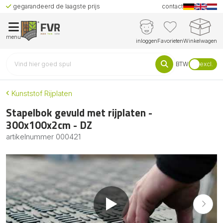
gegarandeerd de laagste prijs
contact
menu
inloggen
Favorieten
Winkelwagen
BTW
excl.
Kunststof Rijplaten
Stapelbok gevuld met rijplaten -
300x100x2cm - DZ
artikelnummer
000421