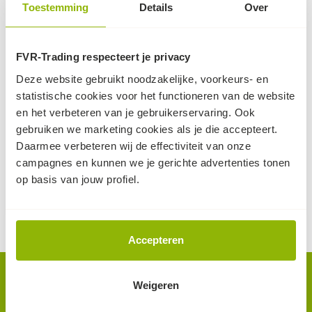
Toestemming
Details
Over
FVR-Trading respecteert je privacy
Deze website gebruikt noodzakelijke, voorkeurs- en
Kunststof koppelstuk
Sleephaak rijplaten - XL
statistische cookies voor het functioneren van de website
t.b.v. rijplaten
ideaal voor het
en het verbeteren van je gebruikerservaring. Ook
Eenvoudige manier om
verslepen/verplaatsen
gebruiken we marketing cookies als je die accepteert.
kunststof rijplaten te
van kunststof rijplaten
Daarmee verbeteren wij de effectiviteit van onze
koppelen
campagnes en kunnen we je gerichte advertenties tonen
90
90
6,
19,
op basis van jouw profiel.
(excl. BTW, per stuk)
(excl. BTW, per stuk)
op voorraad
op voorraad
Accepteren
Nieuwsbrief.
Weigeren
Als eerste op de hoogte van nieuws en acties? Meld je aan