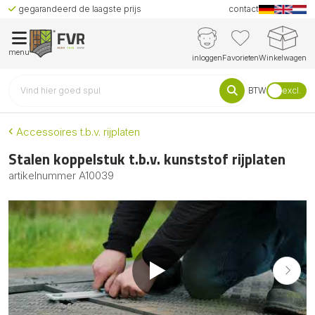
gegarandeerd de laagste prijs
contact
menu
inloggen
Favorieten
Winkelwagen
BTW
excl.
Accessoires t.b.v. rijplaten
Stalen koppelstuk t.b.v. kunststof rijplaten
artikelnummer
A10039