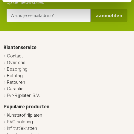
op de nieuwsbrief.
aanmelden
Klantenservice
Contact
Over ons
Bezorging
Betaling
Retouren
Garantie
Fvr-Rijplaten B.V.
Populaire producten
Kunststof rijplaten
PVC riolering
Infiltratiekratten