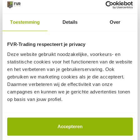
Dit kan ook nog knap handig zijn...
Toestemming
Details
Over
FVR-Trading respecteert je privacy
Deze website gebruikt noodzakelijke, voorkeurs- en
statistische cookies voor het functioneren van de website
en het verbeteren van je gebruikerservaring. Ook
3x HDPE Lijngoot -
Eindkap polygoot
gebruiken we marketing cookies als je die accepteert.
verzinkt
Daarmee verbeteren wij de effectiviteit van onze
eindkap om de
lijngoot van 3x
polybetongoot af te
campagnes en kunnen we je gerichte advertenties tonen
100x12x9.2cm met
sluiten
op basis van jouw profiel.
gegalvaniseerd rooster
5,-
70
50,
(excl. BTW, per stuk)
levertijd 2-4
(excl. BTW, per stuk)
op voorraad
werkdagen
Accepteren