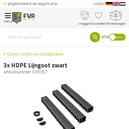
gegarandeerd de laagste prijs
contact
menu
inloggen
Favorieten
Winkelwagen
BTW
excl.
Goten, putten en straatkolken
3x HDPE Lijngoot zwart
artikelnummer
000357