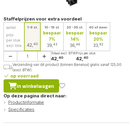
Staffelprijzen voor extra voordeel
aantal
1-9 st.
10 -19 st.
20 -39 st.
40 of meer
bespaar
bespaar
bespaar
prijs
7%
14%
20%
per stuk
40
42,
43
46
92
39,
36,
33,
excl. btw
Totaal excl. BTW
Prijs per stuk
40
40
42,
42,
Verzending van dit product (binnen Benelux) gratis vanaf 125,00
(excl. BTW).
op voorraad
in winkelwagen
Op deze pagina direct naar:
Productinformatie
Specificaties