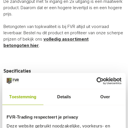
De zandvangput met 1x ingang en 2x uitgang is een maatwerk
product. Daarom dat er een hogere levertijd is en een hogere
prijs.
Betongoten van topkwaliteit is bij FVR altijd uit voorraad
leverbaar. Bestel nu dit product en profiteer van onze scherpe
prijzen of bekijk ons
volledig assortiment
betongoten hier
.
Specificaties
Verkeersklasse:
E600
Lengte:
50cm
Breedte:
50cm
Toestemming
Details
Over
Hoogte:
81cm
Gewicht:
300kg
Max. belasting:
20 ton
FVR-Trading respecteert je privacy
Documenten
Deze website gebruikt noodzakelijke, voorkeurs- en