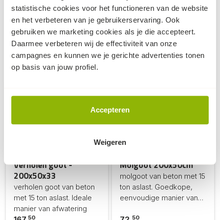
Specificaties Zandvangputten (pdf)
statistische cookies voor het functioneren van de website
en het verbeteren van je gebruikerservaring. Ook
gebruiken we marketing cookies als je die accepteert.
Daarmee verbeteren wij de effectiviteit van onze
campagnes en kunnen we je gerichte advertenties tonen
Dit kan ook nog knap handig zijn...
op basis van jouw profiel.
Accepteren
Weigeren
Verholen goot -
Molgoot 200x50cm
200x50x33
molgoot van beton met 15
verholen goot van beton
ton aslast. Goedkope,
met 15 ton aslast. Ideale
eenvoudige manier van
manier van afwatering
afwatering
50
50
167,
72,