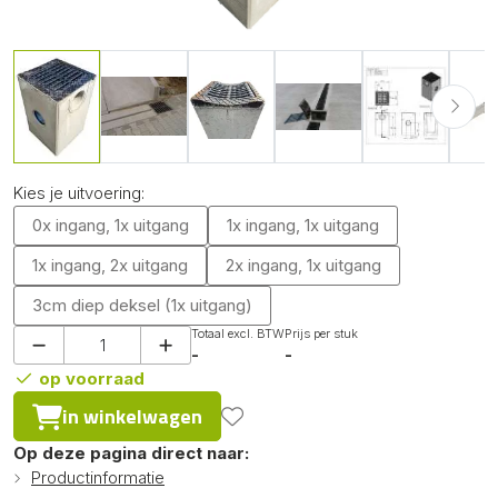
Kies je uitvoering:
0x ingang, 1x uitgang
1x ingang, 1x uitgang
1x ingang, 2x uitgang
2x ingang, 1x uitgang
3cm diep deksel (1x uitgang)
Totaal excl. BTW
Prijs per stuk
-
-
op voorraad
in winkelwagen
Op deze pagina direct naar:
Productinformatie