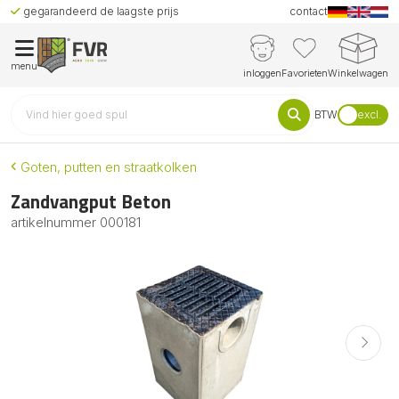
gegarandeerd de laagste prijs
contact
menu
inloggen
Favorieten
Winkelwagen
BTW
excl.
Goten, putten en straatkolken
Zandvangput Beton
artikelnummer
000181