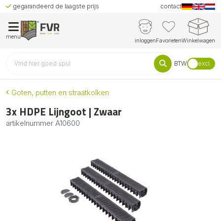
gegarandeerd de laagste prijs
contact
menu
inloggen
Favorieten
Winkelwagen
BTW
excl.
Goten, putten en straatkolken
3x HDPE Lijngoot | Zwaar
artikelnummer
A10600