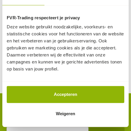
FVR-Trading respecteert je privacy
3x HDPE Lijngoot -
3x HDPE Lijngoot
Deze website gebruikt noodzakelijke, voorkeurs- en
verzinkt
zwart
statistische cookies voor het functioneren van de website
lijngoot van 3x
3x lijngoot van
en het verbeteren van je gebruikerservaring. Ook
100x12x9.2cm met
100x12x9.2cm met zwart,
gebruiken we marketing cookies als je die accepteert.
gegalvaniseerd rooster
kunststof rooster
Daarmee verbeteren wij de effectiviteit van onze
70
40
50,
42,
campagnes en kunnen we je gerichte advertenties tonen
(excl. BTW, per stuk)
(excl. BTW, per stuk)
op voorraad
op voorraad
op basis van jouw profiel.
Accepteren
Nieuwsbrief.
Weigeren
Als eerste op de hoogte van nieuws en acties? Meld je aan
op de nieuwsbrief.