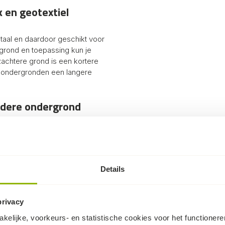
 en geotextiel
taal en daardoor geschikt voor
rgrond en toepassing kun je
 zachtere grond is een kortere
re ondergronden een langere
edere ondergrond
orm en scherpe punten,
n. Afhankelijk van de
itvoering. Op zandgrond of
jl bij lossere grond, grotere
Details
e grondpen meer stevigheid
oor het vastzetten van:
privacy
kelijke, voorkeurs- en statistische cookies voor het functioner