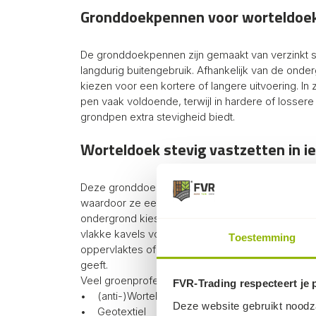
Gronddoekpennen voor worteldoek
De gronddoekpennen zijn gemaakt van verzinkt s
langdurig buitengebruik. Afhankelijk van de onde
kiezen voor een kortere of langere uitvoering. In
pen vaak voldoende, terwijl in hardere of losse
grondpen extra stevigheid biedt.
Worteldoek stevig vastzetten in i
Deze gronddoekpennen hebben een stevige U-v
waardoor ze eenvoudig in de grond te plaatsen zij
ondergrond kies je voor een kortere of langere u
vlakke kavels volstaat vaak een kortere pen, terwi
Toestemming
oppervlaktes of zwaarder geotextiel een langer
geeft.
Veel groenprofessionals gebruiken deze pennen v
FVR-Trading respecteert je 
• (anti-)Worteldoek
Deze website gebruikt noodza
• Geotextiel