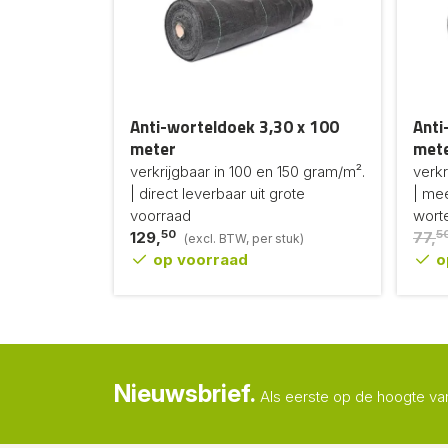
Anti-worteldoek 3,30 x 100
Anti
meter
met
verkrijgbaar in 100 en 150 gram/m².
verkr
| direct leverbaar uit grote
| mee
voorraad
wort
50
5
129,
77,
(excl. BTW, per stuk)
op voorraad
o
Nieuwsbrief.
Als eerste op de hoogte va