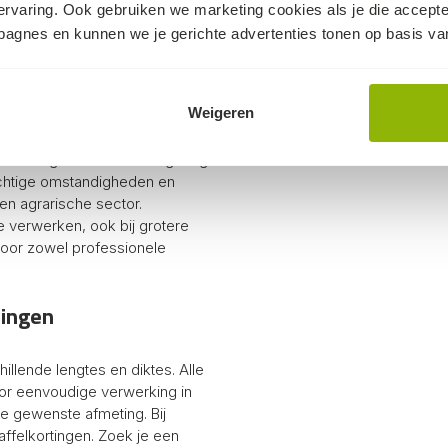
ervaring. Ook gebruiken we marketing cookies als je die accept
mpagnes en kunnen we je gerichte advertenties tonen op basis van
ssioneel gebruik
Weigeren
aal en geschikt voor langdurig
ochtige omstandigheden en
en agrarische sector.
e verwerken, ook bij grotere
voor zowel professionele
tingen
llende lengtes en diktes. Alle
oor eenvoudige verwerking in
de gewenste afmeting. Bij
taffelkortingen. Zoek je een