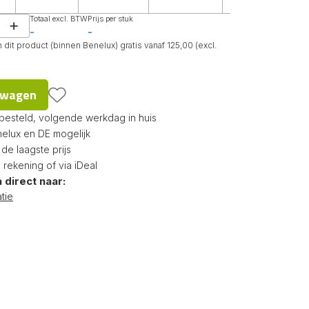
Totaal excl. BTW
Prijs per stuk
-
-
dit product (binnen Benelux) gratis vanaf 125,00 (excl.
d
lwagen
 besteld, volgende werkdag in huis
nelux en DE mogelijk
e laagste prijs
p rekening of via iDeal
 direct naar:
tie