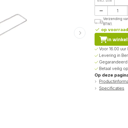
excl. btw
Verzending van 
BTW).
op voorraa
in winke
Voor 16.00 uur
Levering in Be
Gegarandeerd d
Betaal veilig o
Op deze pagina
Productinforma
Specificaties