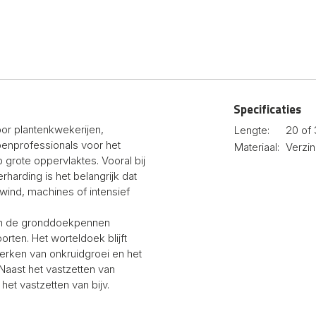
Specificaties
r plantenkwekerijen,
Lengte:
20 of
oenprofessionals voor het
Materiaal:
Verzin
 grote oppervlaktes. Vooral bij
rharding is het belangrijk dat
r wind, machines of intensief
ijn de gronddoekpennen
rten. Het worteldoek blijft
eperken van onkruidgroei en het
Naast het vastzetten van
et vastzetten van bijv.