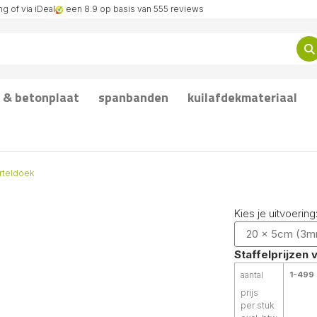
g of via iDeal
een 8.9 op basis van 555 reviews
 & betonplaat
spanbanden
kuilafdekmateriaal
rteldoek
Kies je uitvoering
20 x 5cm (3
Staffelprijzen 
aantal
1-499 
prijs
per stuk