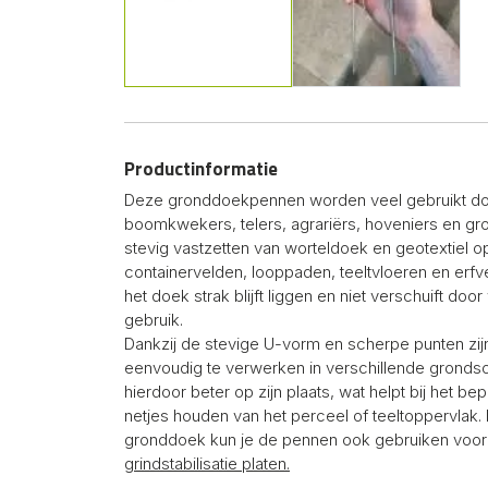
Productinformatie
Deze gronddoekpennen worden veel gebruikt doo
boomkwekers, telers, agrariërs, hoveniers en gr
stevig vastzetten van worteldoek en geotextiel op
containervelden, looppaden, teeltvloeren en erfve
het doek strak blijft liggen en niet verschuift doo
gebruik.
Dankzij de stevige U-vorm en scherpe punten z
eenvoudig te verwerken in verschillende grondsoo
hierdoor beter op zijn plaats, wat helpt bij het b
netjes houden van het perceel of teeltoppervlak. 
gronddoek kun je de pennen ook gebruiken voor h
grindstabilisatie platen.