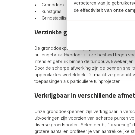
verbeteren van je gebruikers
• Gronddoek
de effectiviteit van onze ca
• Kunstgras
• Grindstabilisatieplaten
Verzinkte grondpennen voor profe
De gronddoekpennen zijn gemaakt van verzinkt st
buitengebruik. Hierdoor zijn ze bestand tegen v
intensief gebruik binnen de tuinbouw, kwekerijen 
Door de scherpe afwerking zijn de pennen snel t
oppervlaktes worteldoek. Dit maakt ze geschikt 
toepassingen als particuliere tuinprojecten.
Verkrijgbaar in verschillende afme
Onze gronddoekpennen zijn verkrijgbaar in verschi
uitvoeringen zijn voorzien van scherpe punten v
diverse grondsoorten. Selecteer bij “uitvoering” 
grotere aantallen profiteer je van aantrekkelijke s