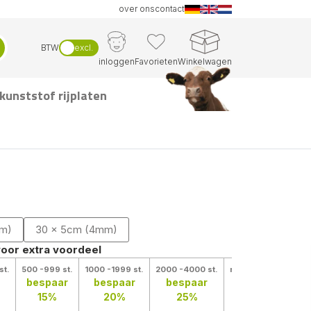
over ons
contact
BTW
excl.
inloggen
Favorieten
Winkelwagen
kunststof rijplaten
:
mm)
30 x 5cm (4mm)
voor extra voordeel
st.
500 -999 st.
1000 -1999 st.
2000 -4000 st.
meer stuks
bespaar
bespaar
bespaar
Vraag een
15%
20%
25%
prijs op