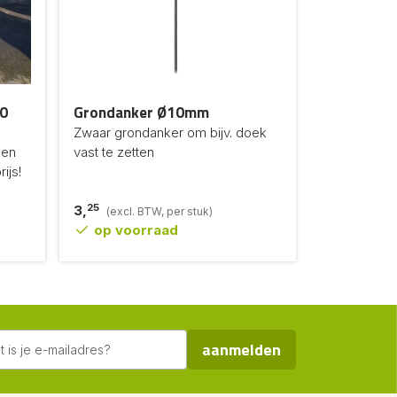
00
Grondanker Ø10mm
Zwaar grondanker om bijv. doek
ken
vast te zetten
ijs!
25
3,
(excl. BTW, per stuk)
op voorraad
aanmelden