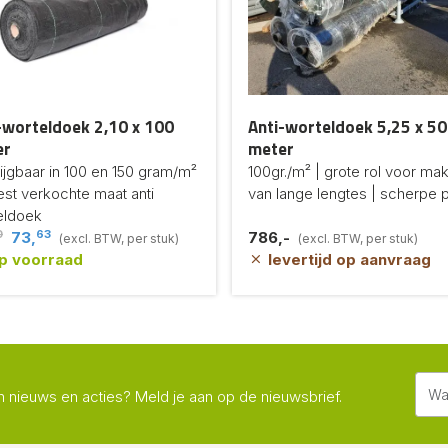
-worteldoek 2,10 x 100
Anti-worteldoek 5,25 x 5
er
meter
ijgbaar in 100 en 150 gram/m²
100gr./m² | grote rol voor ma
st verkochte maat anti
van lange lengtes | scherpe pr
eldoek
0
63
73,
786,-
(excl. BTW, per stuk)
(excl. BTW, per stuk)
p voorraad
levertijd op aanvraag
n nieuws en acties? Meld je aan op de nieuwsbrief.