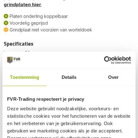
grindplaten hier
.
Platen onderling koppelbaar
Voordelig geprijsd
Grindplaat niet voorzien van worteldoek
Specificaties
Lengte:
50cm
Breedte:
50cm
Hoogte:
4cm
Gewicht:
0.89kg
Toestemming
Details
Over
Kleur:
Zwart
FVR-Trading respecteert je privacy
Deze website gebruikt noodzakelijke, voorkeurs- en
Dit kan ook nog knap handig zijn...
statistische cookies voor het functioneren van de website
en het verbeteren van je gebruikerservaring. Ook
gebruiken we marketing cookies als je die accepteert.