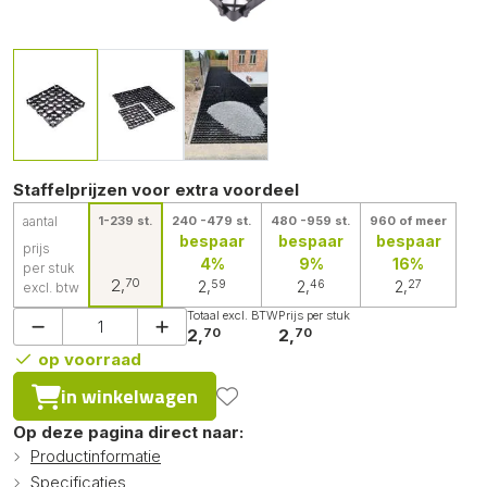
Staffelprijzen voor extra voordeel
aantal
1-239 st.
240 -479 st.
480 -959 st.
960 of meer
bespaar
bespaar
bespaar
prijs
4%
9%
16%
per stuk
70
2,
59
46
27
2,
2,
2,
excl. btw
Totaal excl. BTW
Prijs per stuk
70
70
2,
2,
op voorraad
in winkelwagen
Op deze pagina direct naar:
Productinformatie
Specificaties