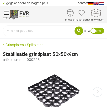
gegarandeerd de laagste prijs
contact
menu
inloggen
Favorieten
Winkelwagen
BTW
excl.
Grindplaten / Splitplaten
Stabilisatie grindplaat 50x50x4cm
artikelnummer
000228