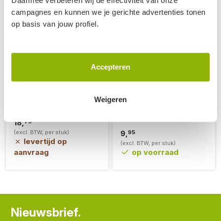
Daarmee verbeteren wij de effectiviteit van onze
campagnes en kunnen we je gerichte advertenties tonen
op basis van jouw profiel.
Anti-worteldoek 0,50 x
Grindplaat zwart
Accepteren
100 meter
120x80x2.5cm
alleen leverbaar in 100
Grindplaten voorzien van
Weigeren
gram/m² | bij grotere
vliesdoek, geschikt voor
afname geldt
grind/split tot 16mm
75
staffelkorting
18,
95
(excl. BTW, per stuk)
9,
levertijd op
(excl. BTW, per stuk)
aanvraag
op voorraad
Nieuwsbrief.