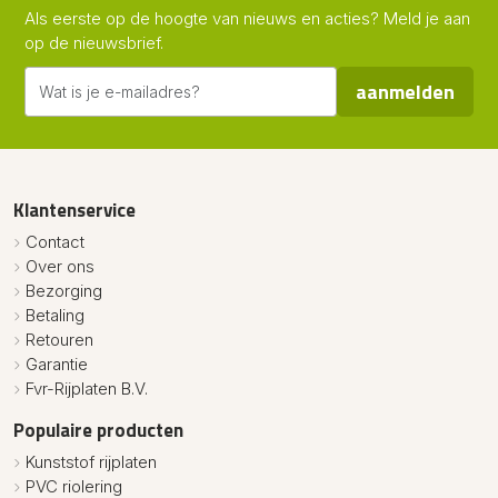
Als eerste op de hoogte van nieuws en acties? Meld je aan
op de nieuwsbrief.
aanmelden
Klantenservice
Contact
Over ons
Bezorging
Betaling
Retouren
Garantie
Fvr-Rijplaten B.V.
Populaire producten
Kunststof rijplaten
PVC riolering