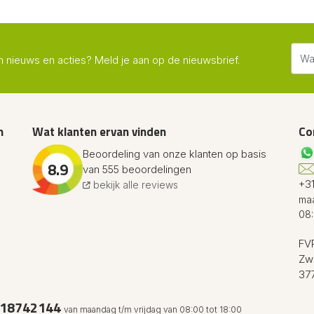
n nieuws en acties? Meld je aan op de nieuwsbrief.
n
Wat klanten ervan vinden
Co
Beoordeling van onze klanten op basis
8.9
van 555 beoordelingen
+31
bekijk alle reviews
maa
08:
FVR
Zw
37
18742144
van maandag t/m vrijdag van 08:00 tot 18:00