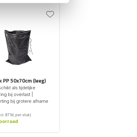
 PP 50x70cm (leeg)
hikt als tijdelijke
ng bij overlast |
orting bij grotere afname
cl. BTW, per stuk)
oorraad