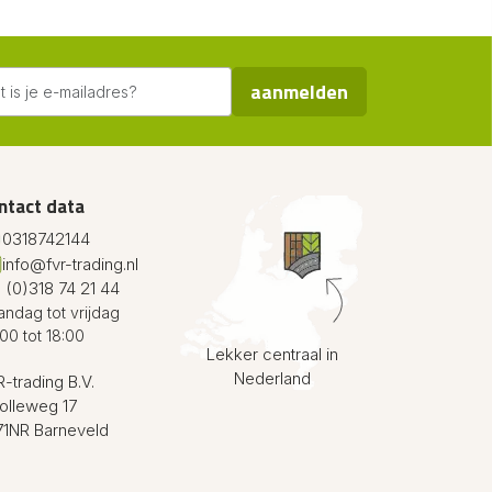
aanmelden
ntact data
0318742144
info@fvr-trading.nl
 (0)318 74 21 44
ndag tot vrijdag
00 tot 18:00
Lekker centraal in
Nederland
-trading B.V.
olleweg 17
71NR Barneveld