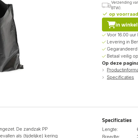
Verzending van 
BTW).
op voorraa
in winke
Voor 16.00 uur
Levering in Be
Gegarandeerd d
Betaal veilig o
Op deze pagina
Productinforma
Specificaties
Specificaties
ngezet. De zandzak PP
Lengte:
llen als (tijdelijke) kering
Breedte: