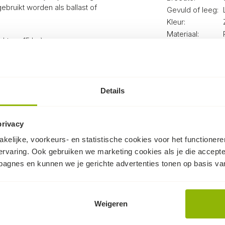
bruikt worden als ballast of
Gevuld of leeg:
Kleur:
Materiaal:
t ca. 15 kg).
Met sluitkoord:
hiermee van een robuuste
in het gebruikte PP. Dit voorkomt
l en zorgt voor een langere
sluitkoord.
Details
t ca. 15 kg).
privacy
orraad leverbaar. Bestel nu dit
 bekijk ons
volledig
kelijke, voorkeurs- en statistische cookies voor het functioner
ervaring. Ook gebruiken we marketing cookies als je die accept
mpagnes en kunnen we je gerichte advertenties tonen op basis van
Weigeren
Dit kan ook nog knap handig zijn...