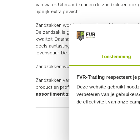
van water. Uiteraard kunnen de zandzakken ook ge
tijdelijk extra gewicht.
Zandzakken worden leeg geleverd (gevuld gewich
De zandzak is gemaakt van 80 grams PP en zijn 
kwaliteit. Daarnaast zit er ca. 4% UV-stabilisator 
deels aantasting van UV-straling aan het materiaa
levensduur. De zandzakken zijn voorzien van een 
Toestemming
Zandzakken worden leeg geleverd (gevuld gewich
FVR-Trading respecteert je 
Zandzakken van topkwaliteit is bij FVR altijd uit vo
product en profiteer van onze scherpe prijzen of
Deze website gebruikt noodza
assortiment zandzakken hier
.
verbeteren van je gebruikers
de effectiviteit van onze ca