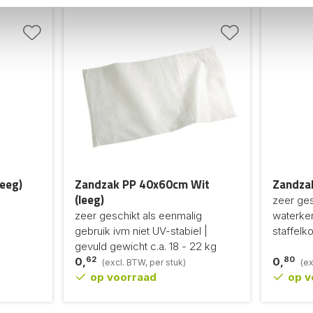
eeg)
Zandzak PP 40x60cm Wit
Zandzak
(leeg)
zeer gesc
zeer geschikt als eenmalig
waterkeri
gebruik ivm niet UV-stabiel |
staffelk
gevuld gewicht c.a. 18 - 22 kg
62
80
0,
0,
(excl. BTW, per stuk)
(ex
op voorraad
op v