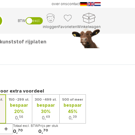
over ons
contact
BTW
excl.
inloggen
Favorieten
Winkelwagen
kunststof rijplaten
voor extra voordeel
t.
150 -299 st.
300 -499 st.
500 of meer
bespaar
bespaar
bespaar
20%
30%
45%
56
49
39
0,
0,
0,
Totaal excl. BTW
Prijs per stuk
70
70
0,
0,