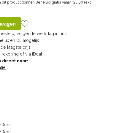
dit product (binnen Benelux) gratis vanaf 125,00 (excl.
d
lwagen
 besteld, volgende werkdag in huis
nelux en DE mogelijk
e laagste prijs
p rekening of via iDeal
 direct naar:
tie
60cm
30cm