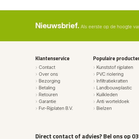
Nieuwsbrief.
Als eerste op de hoogte va
Klantenservice
Populaire producte
Contact
Kunststof rijplaten
Over ons
PVC riolering
Bezorging
Infiltratiekratten
Betaling
Landbouwplastic
Retouren
Kuilkleden
Garantie
Anti worteldoek
Fvr-Rijplaten B.V.
Bielzen
Direct contact of advies? Bel ons op
03