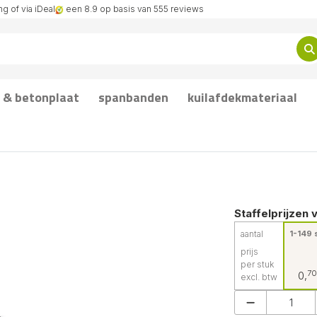
g of via iDeal
een 8.9 op basis van 555 reviews
 & betonplaat
spanbanden
kuilafdekmateriaal
Staffelprijzen 
aantal
1-149 s
prijs
per stuk
70
0,
excl. btw