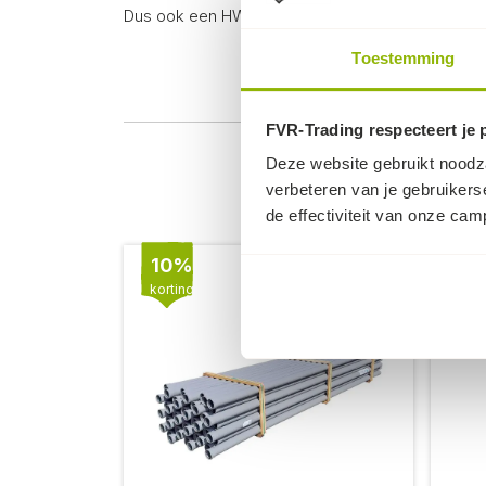
Dus ook een HWA-hulpstuk spie-uiteinde past in 
Toestemming
FVR-Trading respecteert je 
Deze website gebruikt noodza
verbeteren van je gebruikers
de effectiviteit van onze ca
10%
korting