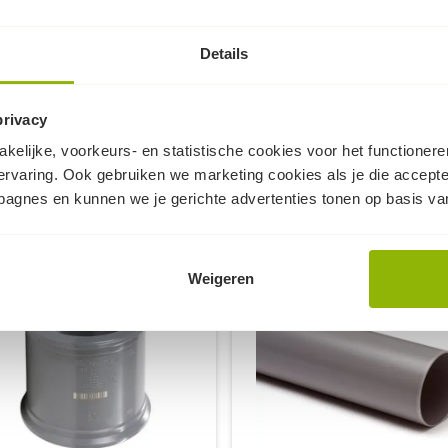
de mof aansluiting
Druksterkteklass
Kleur:
Details
Keurmerk:
privacy
kelijke, voorkeurs- en statistische cookies voor het functioner
ervaring. Ook gebruiken we marketing cookies als je die accept
Dit kan ook nog knap handig zijn...
mpagnes en kunnen we je gerichte advertenties tonen op basis van
Weigeren