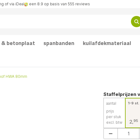
g of via iDeal
een 8.9 op basis van 555 reviews
 & betonplaat
spanbanden
kuilafdekmateriaal
mof HWA 80mm
Staffelprijzen 
aantal
1-9 st.
prijs
per stuk
95
2,
excl. btw