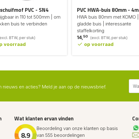
schuifmof PVC - SN4
PVC HWA-buis 80mm - 4m
ijgbaar in 110 tot 500mm | om
HWA buis 80mm met KOMO |
kken buis te verbinden
gladde buis | interessante
staffelkorting
50
14,
excl. BTW, per stuk)
(excl. BTW, per stuk)
p voorraad
op voorraad
n nieuws en acties? Meld je aan op de nieuwsbrief.
n
Wat klanten ervan vinden
Co
Beoordeling van onze klanten op basis
8.9
van 555 beoordelingen