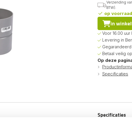
Verzending van 
BTW).
op voorraa
in winke
Voor 16.00 uur
Levering in Be
Gegarandeerd d
Betaal veilig o
Op deze pagina
Productinforma
Specificaties
Specificaties
genpijpen eenvoudig aan
Productsoort:
ansluiting.
Diameter: