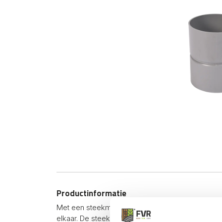
Productinformatie
Met een steekmof HWA 80mm verbind je twee re
elkaar. De steekmof heeft aan 2 kanten een mof a