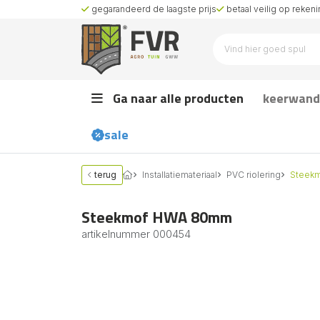
gegarandeerd de laagste prijs
betaal veilig op rekenin
Ga naar alle producten
keerwand
sale
terug
Installatiemateriaal
PVC riolering
Steek
Steekmof HWA 80mm
artikelnummer
000454