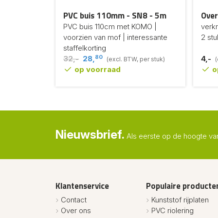
PVC buis 110mm - SN8 - 5m
Over
PVC buis 110cm met KOMO |
verkr
voorzien van mof | interessante
2 stu
staffelkorting
80
32,-
28,
4,-
(excl. BTW, per stuk)
(
op voorraad
o
Nieuwsbrief.
Als eerste op de hoogte va
Klantenservice
Populaire producte
Contact
Kunststof rijplaten
Over ons
PVC riolering