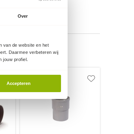
e:
SN2
Grijs
Over
KOMO
en van de website en het
eert. Daarmee verbeteren wij
 jouw profiel.
Accepteren