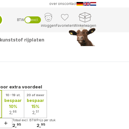
over ons
contact
BTW
excl.
inloggen
Favorieten
Winkelwagen
kunststof rijplaten
voor extra voordeel
10 -19 st.
20 of meer
bespaar
bespaar
10%
15%
66
51
2,
2,
Totaal excl. BTW
Prijs per stuk
95
95
2,
2,