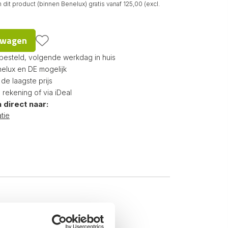
dit product (binnen Benelux) gratis vanaf 125,00 (excl.
d
lwagen
 besteld, volgende werkdag in huis
nelux en DE mogelijk
e laagste prijs
p rekening of via iDeal
 direct naar:
tie
Hulpstukken
80mm