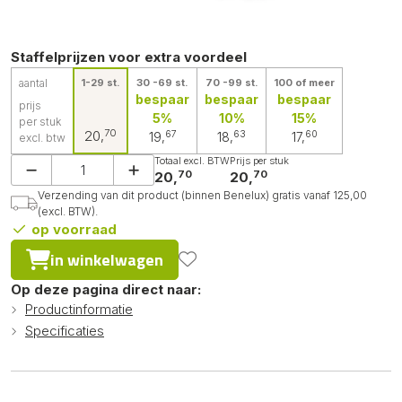
Staffelprijzen voor extra voordeel
aantal
1-29 st.
30 -69 st.
70 -99 st.
100 of meer
bespaar
bespaar
bespaar
prijs
5%
10%
15%
per stuk
70
20,
67
63
60
19,
18,
17,
excl. btw
Totaal excl. BTW
Prijs per stuk
70
70
20,
20,
Verzending van dit product (binnen Benelux) gratis vanaf 125,00
(excl. BTW).
op voorraad
in winkelwagen
Op deze pagina direct naar:
Productinformatie
Specificaties