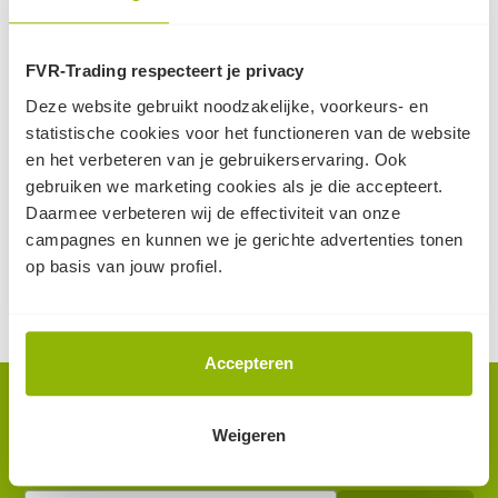
FVR-Trading respecteert je privacy
Spanband 10.000kg
Verzinkte ratel |
Deze website gebruikt noodzakelijke, voorkeurs- en
(9m)
4.000kg
statistische cookies voor het functioneren van de website
Extra zware spanband
T.b.v. 50mm brede
en het verbeteren van je gebruikerservaring. Ook
met een breeksterkte van
spanbanden. Met een
gebruiken we marketing cookies als je die accepteert.
10.000kg.
4.000kg breeksterkte.
Daarmee verbeteren wij de effectiviteit van onze
70
50
49,
5,
campagnes en kunnen we je gerichte advertenties tonen
(excl. BTW, per stuk)
(excl. BTW, per stuk)
op basis van jouw profiel.
op voorraad
op voorraad
Accepteren
Nieuwsbrief.
Weigeren
Als eerste op de hoogte van nieuws en acties? Meld je aan
op de nieuwsbrief.