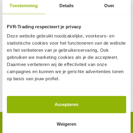
Toestemming
Details
Over
FVR-Trading respecteert je privacy
Deze website gebruikt noodzakelijke, voorkeurs- en
Bij de ontwikkeling van deze keerwanden is vooral de
statistische cookies voor het functioneren van de website
nadruk gelegd op een efficiënt ontwerp met een scherpe
en het verbeteren van je gebruikerservaring. Ook
prijs. Ondanks dat deze keerwanden relatief slank
gebruiken we marketing cookies als je die accepteert.
ontworpen zijn, zijn ze toch bijzonder sterk. De unieke
Daarmee verbeteren wij de effectiviteit van onze
prijs-/kwaliteit verhouding van deze keerwand zorgt er
campagnes en kunnen we je gerichte advertenties tonen
voor dat de wand voor veel uiteenlopende doeleinden
op basis van jouw profiel.
ingezet kan worden.
+ lees meer
Accepteren
Nieuwsbrief.
Weigeren