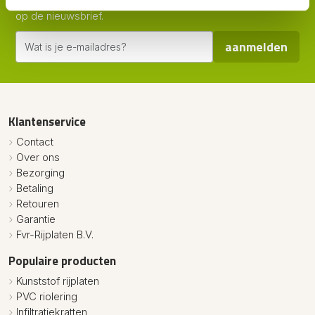
Als eerste op de hoogte van nieuws en acties? Meld je aan
op de nieuwsbrief.
aanmelden
Klantenservice
Contact
Over ons
Bezorging
Betaling
Retouren
Garantie
Fvr-Rijplaten B.V.
Populaire producten
Kunststof rijplaten
PVC riolering
Infiltratiekratten