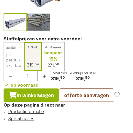
Staffelprijzen voor extra voordeel
aantal
1-3 st.
4 of meer
bespaar
prijs
15%
per stuk
50
319,
58
271,
excl. btw
Totaal excl. BTW
Prijs per stuk
50
50
319,
319,
op voorraad
in winkelwagen
offerte aanvragen
Op deze pagina direct naar:
Productinformatie
Specificaties