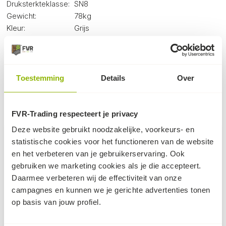
Druksterkteklasse:
SN8
Gewicht:
78kg
Kleur:
Grijs
Wanddikte:
11.7mm
Keurmerk:
KOMO
Toestemming
Details
Over
Dit kan ook nog knap handig zijn...
FVR-Trading respecteert je privacy
Deze website gebruikt noodzakelijke, voorkeurs- en
statistische cookies voor het functioneren van de website
en het verbeteren van je gebruikerservaring. Ook
gebruiken we marketing cookies als je die accepteert.
Daarmee verbeteren wij de effectiviteit van onze
campagnes en kunnen we je gerichte advertenties tonen
op basis van jouw profiel.
Bocht PVC 45° - SN4
Bocht PVC 90° - SN4
Variant: 400mm
Variant: 400mm