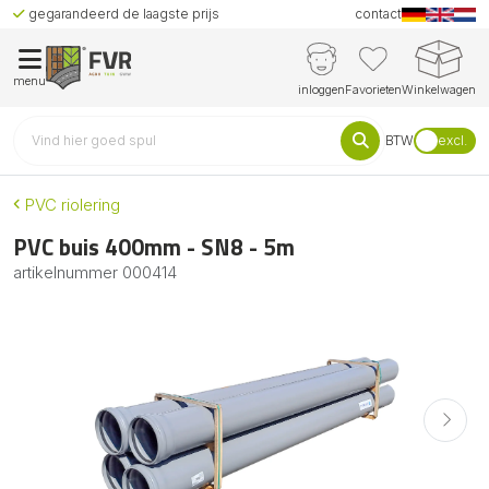
gegarandeerd de laagste prijs
contact
menu
inloggen
Favorieten
Winkelwagen
BTW
excl.
PVC riolering
PVC buis 400mm - SN8 - 5m
artikelnummer
000414