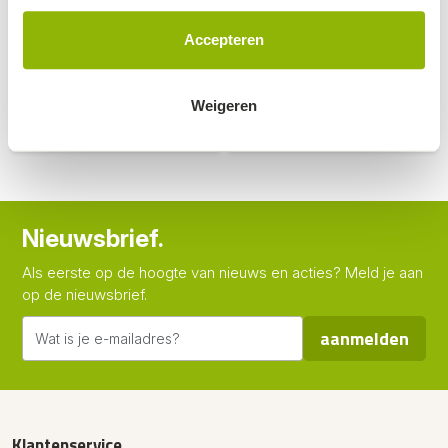
verkrijgbaar in 110 tot
verkrijgbaar in 80, 110,
400mm | minder snel
125, 160, 200, 250, 315 en
Accepteren
verstopt dan 90° bocht
400mm
165,-
295,-
(excl. BTW, per stuk)
(excl. BTW, per stuk)
Weigeren
op voorraad
op voorraad
Nieuwsbrief.
Als eerste op de hoogte van nieuws en acties? Meld je aan
op de nieuwsbrief.
aanmelden
Klantenservice