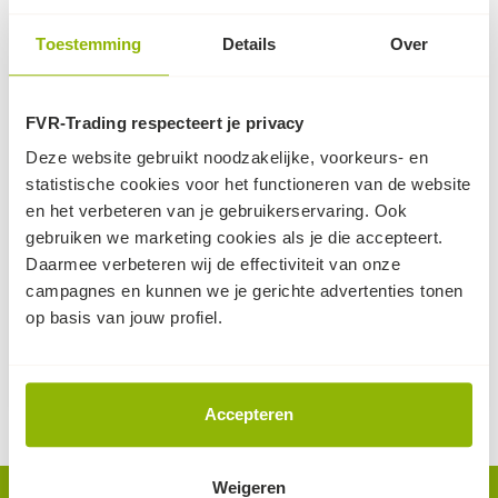
Toestemming
Details
Over
FVR-Trading respecteert je privacy
Deze website gebruikt noodzakelijke, voorkeurs- en
statistische cookies voor het functioneren van de website
PVC buis 160mm - Sn8
PVC verloopring - SN4
en het verbeteren van je gebruikerservaring. Ook
- 5m
Verkrijgbaar in bijna alle
gebruiken we marketing cookies als je die accepteert.
PVC buis 160mm met
mogelijke verlopen | aan 1
Daarmee verbeteren wij de effectiviteit van onze
KOMO | voorzien van mof
zijde voorzien van een
campagnes en kunnen we je gerichte advertenties tonen
| interessante
mof
op basis van jouw profiel.
90
staffelkorting
55,-
3,
(excl. BTW, per stuk)
(excl. BTW, per stuk)
op voorraad
op voorraad
Accepteren
Weigeren