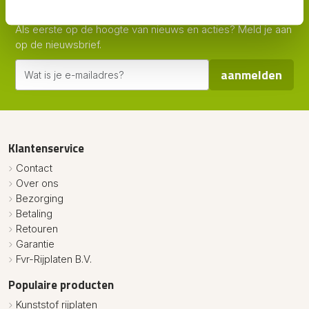
Nieuwsbrief.
Als eerste op de hoogte van nieuws en acties? Meld je aan
op de nieuwsbrief.
aanmelden
Klantenservice
Contact
Over ons
Bezorging
Betaling
Retouren
Garantie
Fvr-Rijplaten B.V.
Populaire producten
Kunststof rijplaten