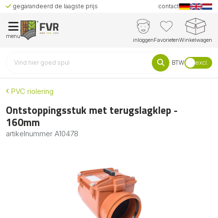
gegarandeerd de laagste prijs
contact
menu
inloggen
Favorieten
Winkelwagen
BTW
excl.
PVC riolering
Ontstoppingsstuk met terugslagklep -
160mm
artikelnummer
A10478