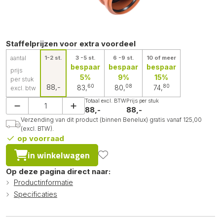
Staffelprijzen voor extra voordeel
aantal
1-2 st.
3 -5 st.
6 -9 st.
10 of meer
bespaar
bespaar
bespaar
prijs
5%
9%
15%
per stuk
88,-
60
08
80
83,
80,
74,
excl. btw
Totaal excl. BTW
Prijs per stuk
88,-
88,-
Verzending van dit product (binnen Benelux) gratis vanaf 125,00
(excl. BTW).
op voorraad
in winkelwagen
Op deze pagina direct naar:
Productinformatie
Specificaties