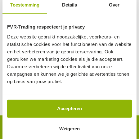
Toestemming
Details
Over
FVR-Trading respecteert je privacy
LDPE-folie 0,5mm -
Vlotterput t.b.v.
Deze website gebruikt noodzakelijke, voorkeurs- en
MAATWERK
Paardenbak
statistische cookies voor het functioneren van de website
maatwerk LDPE-folie |
put met vlottersysteem
en het verbeteren van je gebruikerservaring. Ook
voor bijv. vijver of
voor waterpeil-regeling in
gebruiken we marketing cookies als je die accepteert.
paardenbak
je paardenbak!
Daarmee verbeteren wij de effectiviteit van onze
1.125,-
campagnes en kunnen we je gerichte advertenties tonen
25
2,
(excl. BTW, per stuk)
op basis van jouw profiel.
bestel snel nog 4
(excl. BTW, per m²)
levertijd 1-2 weken
voorradig
Accepteren
Nieuwsbrief.
Weigeren
Als eerste op de hoogte van nieuws en acties? Meld je aan