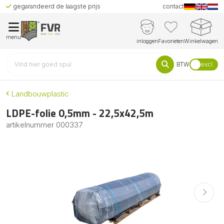
gegarandeerd de laagste prijs
contact
menu
inloggen
Favorieten
Winkelwagen
BTW
excl.
Landbouwplastic
LDPE-folie 0,5mm - 22,5x42,5m
artikelnummer
000337