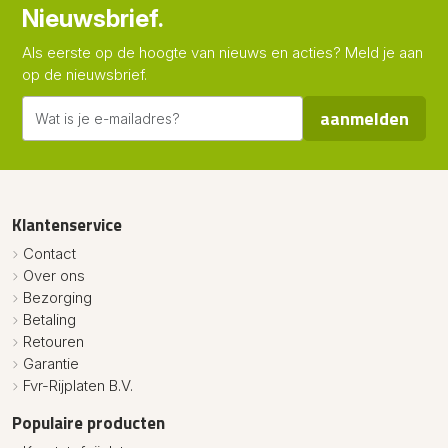
Nieuwsbrief.
Als eerste op de hoogte van nieuws en acties? Meld je aan
op de nieuwsbrief.
aanmelden
Klantenservice
Contact
Over ons
Bezorging
Betaling
Retouren
Garantie
Fvr-Rijplaten B.V.
Populaire producten