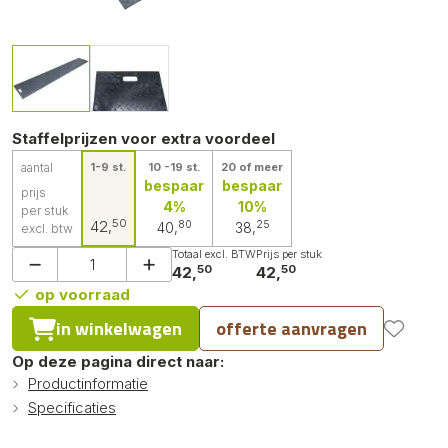
Staffelprijzen voor extra voordeel
aantal
1-9 st.
10 -19 st.
20 of meer
bespaar
bespaar
prijs
4%
10%
per stuk
50
42,
80
25
40,
38,
excl. btw
Totaal excl. BTW
Prijs per stuk
50
50
42,
42,
op voorraad
in winkelwagen
offerte aanvragen
Op deze pagina direct naar:
Productinformatie
Specificaties