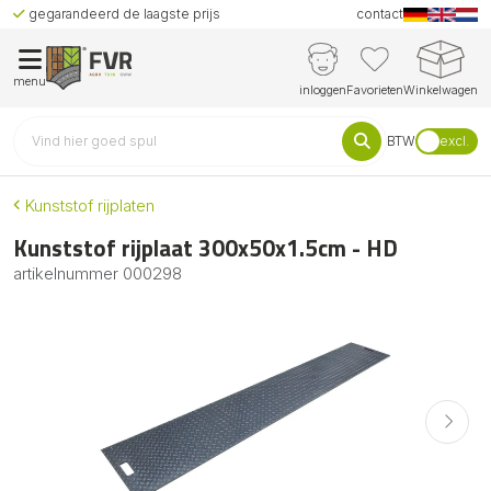
gegarandeerd de laagste prijs
contact
menu
inloggen
Favorieten
Winkelwagen
BTW
excl.
Kunststof rijplaten
Kunststof rijplaat 300x50x1.5cm - HD
artikelnummer
000298