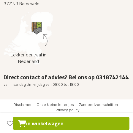
3771NR Barneveld
Lekker centraal in
Nederland
Direct contact of advies? Bel ons op
0318742144
van maandag t/m vrijdag van 08:00 tot 18:00
Disclaimer
Onze kleine lettertjes
Zandbedvoorschriften
Privacy policy
in winkelwagen
© 2026
design: Buro Beeldend
realisatie: wepsaid
korting pakken?