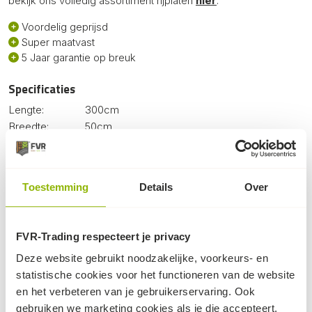
bekijk ons volledig assortiment rijplaten
hier
.
Voordelig geprijsd
Super maatvast
5 Jaar garantie op breuk
Specificaties
Lengte:
300cm
Breedte:
50cm
Dikte:
1.5cm
Gewicht:
22kg
Profiel:
Traanplaat, 1 zijde
Toestemming
Details
Over
Handvaten:
2 stuks
Max. belasting:
15 ton
Materiaal:
LDPE / HDPE
FVR-Trading respecteert je privacy
Deze website gebruikt noodzakelijke, voorkeurs- en
statistische cookies voor het functioneren van de website
en het verbeteren van je gebruikerservaring. Ook
Dit kan ook nog knap handig zijn...
gebruiken we marketing cookies als je die accepteert.