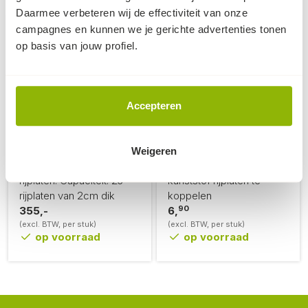
Daarmee verbeteren wij de effectiviteit van onze
campagnes en kunnen we je gerichte advertenties tonen
op basis van jouw profiel.
Accepteren
Stapelbok rijplaten
Kunststof koppelstuk
300x100
t.b.v. rijplaten
Weigeren
Verzinkte stapelbok voor
Eenvoudige manier om
rijplaten. Capaciteit: 25
kunststof rijplaten te
rijplaten van 2cm dik
koppelen
90
355,-
6,
(excl. BTW, per stuk)
(excl. BTW, per stuk)
op voorraad
op voorraad