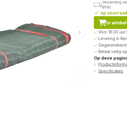
Verzending van
BTW).
op voorraa
in winke
Voor 16.00 uur
Levering in Be
Gegarandeerd d
Betaal veilig o
Op deze pagina
Productinforma
Specificaties