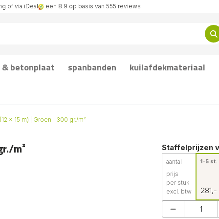
g of via iDeal
een 8.9 op basis van 555 reviews
 & betonplaat
spanbanden
kuilafdekmateriaal
(12 x 15 m) | Groen - 300 gr./m²
gr./m²
Staffelprijzen 
aantal
1-5 st.
prijs
per stuk
281,-
excl. btw