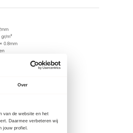
42mm
 gr/m²
 x 0.8mm
en
inet
Over
en van de website en het
eert. Daarmee verbeteren wij
 jouw profiel.