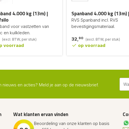
band 4.000 kg (13m) |
Spanband 4.000 kg (13m) 
fsilo
RVS Spanband incl. RVS
band voor vastzetten van
bevestigingsmateriaal.
ic en kuilkleden.
90
32,
(excl. BTW, per stuk)
(excl. BTW, per stuk)
p voorraad
op voorraad
n nieuws en acties? Meld je aan op de nieuwsbrief.
n
Wat klanten ervan vinden
Co
Beoordeling van onze klanten op basis