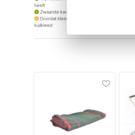
heeft
Zwaarste kwaliteit kuilkleden die er bestaat!
Doordat kleed zo dicht geweven is, is gewicht
kuilkleed