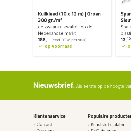
Kuilkleed (10 x 12 m) | Groen -
Span
300 gr./m²
Sleu
de zwaarste kwaliteit op de
Span
Nederlandse markt
plast
10
188,-
13,
(excl. BTW, per stuk)
op voorraad
o
Nieuwsbrief.
Als eerste op de hoogte va
Klantenservice
Populaire producte
Contact
Kunststof rijplaten
Over ons
PVC riolering