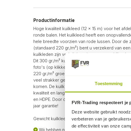
Productinformatie
Hoge kwaliteit kuilkleed (12 × 15 m) voor het afde
ronde balen. Het kuilkleed heeft een onopvallend
hele breedte voorzien van rode lussen. Door de z
(standaard 220 gr./m²) bent u verzekerd van een
kuilkleden zijn verkrijgbaar in twee verschillende
Dit 300 gr./m² kuilkleed is de zwaarste kwaliteit 
foto's (op klikken voor vergroting) is het verschi
220 gr./m² groene kuilkleden en dit kuilkleed. Do
veel strakker geweven zijn, wordt het nog lastiger
Toestemming
komen. De kuilkleden bij FVR-trading kenmerken 
kwaliteit en lange levensduur. De kuilkleden zij
en HDPE. Door onze hoge kwaliteit leveren wij de
FVR-Trading respecteert je 
jaar garantie!
Deze website gebruikt noodza
Gewicht kuilkleed ca. 55 kg.
verbeteren van je gebruikers
de effectiviteit van onze ca
Wij hebben nog nooit gehoord dat een vogel do