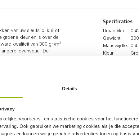
Specificaties
kken van uw sleufsilo, kuil of
Draaddikte:
0.
e groene kleur en is over de
Gewicht:
300
ware kwaliteit van 300 gr./m²
Maaswijdte:
0.4
 langere levensduur. De
Kleur:
Gro
 afmetingen.
Merk:
Agr
in ons assortiment. Op de
l zichtbaar tussen de standaard
ordat de kleden van 300 gr./m²
 voor vogels om bij de kuil te
Details
zich door de uitstekende
n gemaakt van hoogwaardig LDPE
 kuilkleden standaard met 10
privacy
kelijke, voorkeurs- en statistische cookies voor het functioner
ervaring. Ook gebruiken we marketing cookies als je die accept
mpagnes en kunnen we je gerichte advertenties tonen op basis van
or dit kuilkleed heen gepikt