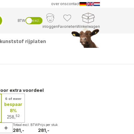
over ons
contact
BTW
excl.
inloggen
Favorieten
Winkelwagen
kunststof rijplaten
voor extra voordeel
6 of meer
bespaar
8%
52
258,
Totaal excl. BTW
Prijs per stuk
281,-
281,-