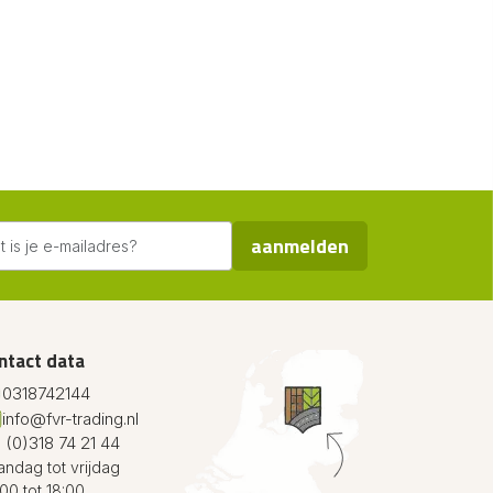
aanmelden
ntact data
0318742144
info@fvr-trading.nl
 (0)318 74 21 44
ndag tot vrijdag
00 tot 18:00