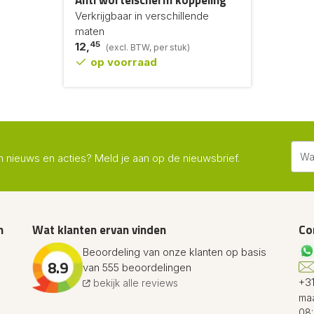
Anti wortelscherm koppeling
Verkrijgbaar in verschillende
maten
45
12,
(excl. BTW, per stuk)
op voorraad
n nieuws en acties? Meld je aan op de nieuwsbrief.
n
Wat klanten ervan vinden
Co
Beoordeling van onze klanten op basis
8.9
van 555 beoordelingen
+31
bekijk alle reviews
maa
08: