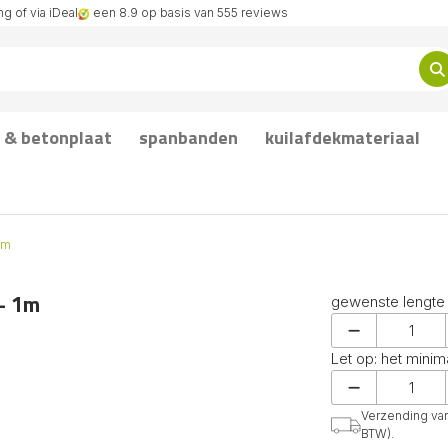
g of via iDeal
een 8.9 op basis van 555 reviews
 & betonplaat
spanbanden
kuilafdekmateriaal
1m
- 1m
gewenste lengte
Let op: het minim
Verzending van 
BTW).