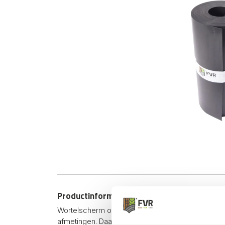
Productinformatie
Wortelscherm op maat. We hebben verschillende 
afmetingen. Daarom bieden wij nu wortelscherm 