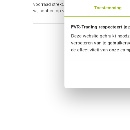
voorraad strekt. Krijg wortelscherm vanaf 10 meter
Toestemming
wij hebben op voorraad.
FVR-Trading respecteert je 
Deze website gebruikt noodza
verbeteren van je gebruikers
de effectiviteit van onze ca