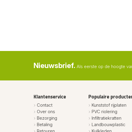
Nieuwsbrief.
Als eerste op de hoogte va
Klantenservice
Populaire producte
Contact
Kunststof rijplaten
Over ons
PVC riolering
Bezorging
Infiltratiekratten
Betaling
Landbouwplastic
Retouren
Kuilkleden