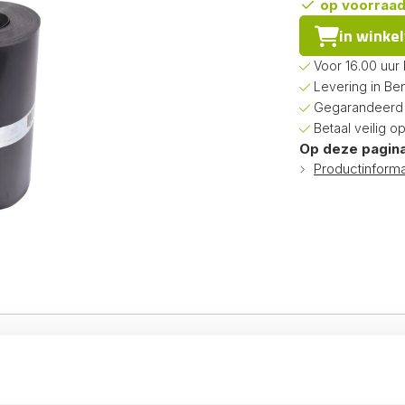
op voorraa
in winke
Voor 16.00 uur
Levering in Be
Gegarandeerd d
Betaal veilig o
Op deze pagina
Productinforma
rollen met verschillende
op maat aan, zolang de