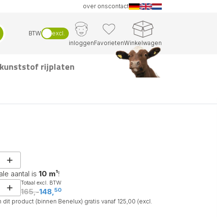
over ons
contact
BTW
excl.
inloggen
Favorieten
Winkelwagen
kunststof rijplaten
ale aantal is
10 m¹
!
Totaal excl. BTW
50
165,-
148,
dit product (binnen Benelux) gratis vanaf 125,00 (excl.