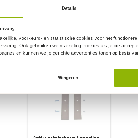
, in verschillende lengtes die
Details
privacy
kelijke, voorkeurs- en statistische cookies voor het functioner
ervaring. Ook gebruiken we marketing cookies als je die accept
Dit kan ook nog knap handig zijn...
mpagnes en kunnen we je gerichte advertenties tonen op basis van
Weigeren