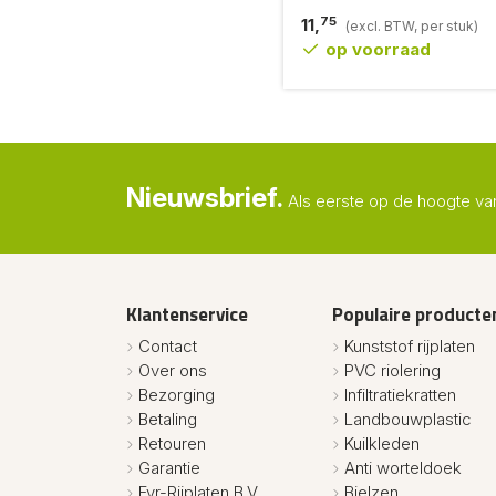
75
11,
(excl. BTW, per stuk)
op voorraad
Nieuwsbrief.
Als eerste op de hoogte va
Klantenservice
Populaire producte
Contact
Kunststof rijplaten
Over ons
PVC riolering
Bezorging
Infiltratiekratten
Betaling
Landbouwplastic
Retouren
Kuilkleden
Garantie
Anti worteldoek
Fvr-Rijplaten B.V.
Bielzen