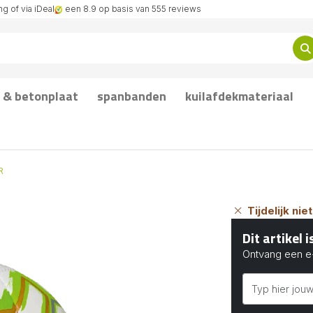
g of via iDeal
een 8.9 op basis van 555 reviews
 & betonplaat
spanbanden
kuilafdekmateriaal
R
Tijdelijk ni
Dit artikel 
Ontvang een e-