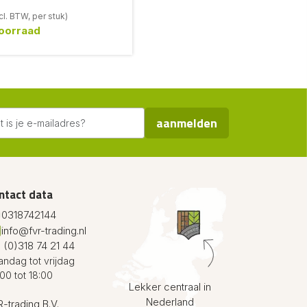
cl. BTW, per stuk)
oorraad
aanmelden
ntact data
0318742144
info@fvr-trading.nl
 (0)318 74 21 44
ndag tot vrijdag
00 tot 18:00
Lekker centraal in
Nederland
-trading B.V.