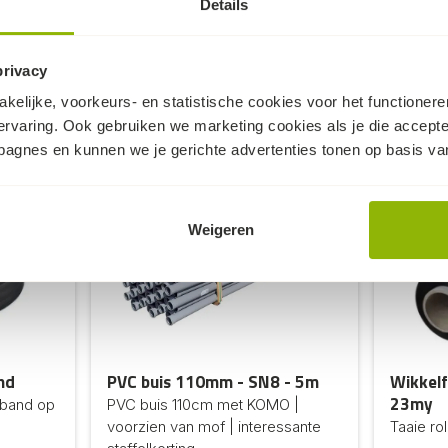
Details
privacy
Dit kan ook nog knap handig zijn...
kelijke, voorkeurs- en statistische cookies voor het functioner
ervaring. Ook gebruiken we marketing cookies als je die accept
10%
mpagnes en kunnen we je gerichte advertenties tonen op basis van
korting
Weigeren
nd
PVC buis 110mm - SN8 - 5m
Wikkelf
23my
mband op
PVC buis 110cm met KOMO |
voorzien van mof | interessante
Taaie ro