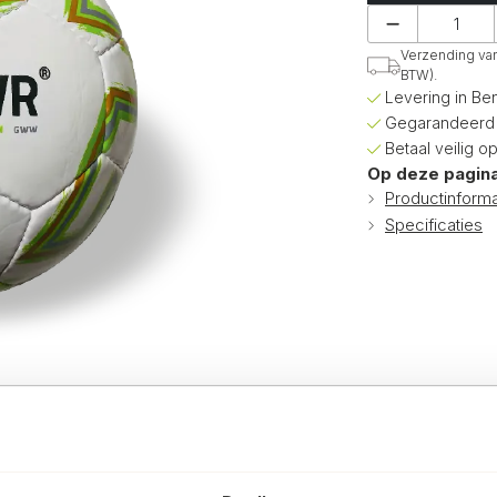
Verzending van 
BTW).
Levering in Be
Gegarandeerd d
Betaal veilig o
Op deze pagina
Productinforma
Specificaties
Specificaties
aar boven en geef 'em een trap!