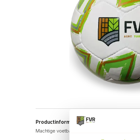
Productinformatie
Machtige voetbal. Haal de ster-speler in jezelf n