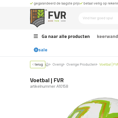
gegarandeerd de laagste prijs
betaal veilig op rekenin
Ga naar alle producten
keerwand
sale
terug
Overig
Overige Producten
Voetbal | FV
Voetbal | FVR
artikelnummer
A10158