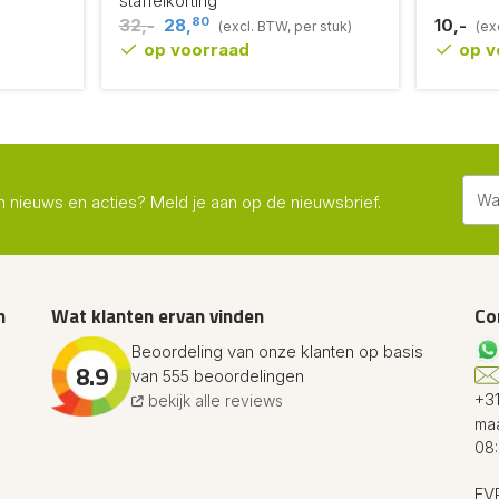
staffelkorting
80
32,-
28,
10,-
(excl. BTW, per stuk)
(ex
op voorraad
op v
n nieuws en acties? Meld je aan op de nieuwsbrief.
n
Wat klanten ervan vinden
Co
Beoordeling van onze klanten op basis
8.9
van 555 beoordelingen
+31
bekijk alle reviews
maa
08:
FVR