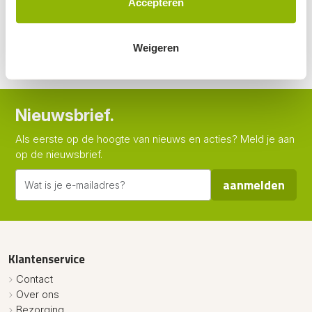
Accepteren
95
63
50
07
48,
40,
55,
46,
(excl. BTW, per stuk)
(excl. BTW, per stuk)
op voorraad
op voorraad
Weigeren
Nieuwsbrief.
Als eerste op de hoogte van nieuws en acties? Meld je aan
op de nieuwsbrief.
aanmelden
Klantenservice
Contact
Over ons
Bezorging