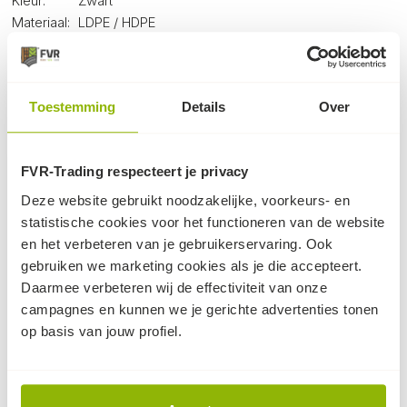
Kleur:
Zwart
Materiaal:
LDPE / HDPE
Toestemming
Details
Over
Dit kan ook nog knap handig zijn...
17%
17%
FVR-Trading respecteert je privacy
korting
korting
Deze website gebruikt noodzakelijke, voorkeurs- en
statistische cookies voor het functioneren van de website
en het verbeteren van je gebruikerservaring. Ook
gebruiken we marketing cookies als je die accepteert.
Daarmee verbeteren wij de effectiviteit van onze
Tijdelijke actie!
Tijdelijke actie!
Gietrand 25x0,3m -
Gietrand 20x0,3m -
campagnes en kunnen we je gerichte advertenties tonen
2mm - zwart
3mm - groen
op basis van jouw profiel.
zwarte gietrand t.b.v.
groene gietrand t.b.v.
betere wateropname
betere wateropname
bomen/planten
bomen/planten