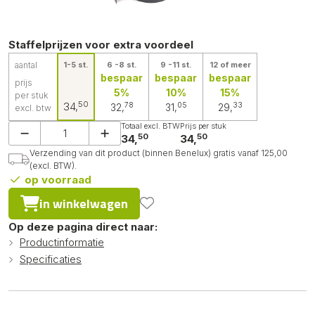
Staffelprijzen voor extra voordeel
aantal
1-5 st.
6 -8 st.
9 -11 st.
12 of meer
bespaar
bespaar
bespaar
prijs
5%
10%
15%
per stuk
50
34,
78
05
33
32,
31,
29,
excl. btw
Totaal excl. BTW
Prijs per stuk
50
50
34,
34,
Verzending van dit product (binnen Benelux) gratis vanaf 125,00
(excl. BTW).
op voorraad
in winkelwagen
Op deze pagina direct naar:
Productinformatie
Specificaties