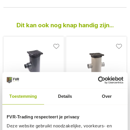
Dit kan ook nog knap handig zijn...
Straatkolk enkele
Straatkolk met
uitgang
dubbele, gelijke
Toestemming
Details
Over
uitgang
standaard straatkolk met
enkele uitgang,
dubbele straatkolk met 2
stankafsluiter en
gelijke, afsluitbare
FVR-Trading respecteert je privacy
gietijzeren dekstel
uitgangen
112,-
199,-
Deze website gebruikt noodzakelijke, voorkeurs- en