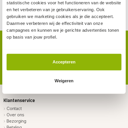
(excl. BTW, per stuk)
(excl. BTW, per stuk)
statistische cookies voor het functioneren van de website
op voorraad
op voorraad
en het verbeteren van je gebruikerservaring. Ook
gebruiken we marketing cookies als je die accepteert.
Daarmee verbeteren wij de effectiviteit van onze
campagnes en kunnen we je gerichte advertenties tonen
op basis van jouw profiel.
Nieuwsbrief.
Als eerste op de hoogte van nieuws en acties? Meld je aan
op de nieuwsbrief.
Accepteren
aanmelden
Weigeren
Klantenservice
Contact
Over ons
Bezorging
Betaling